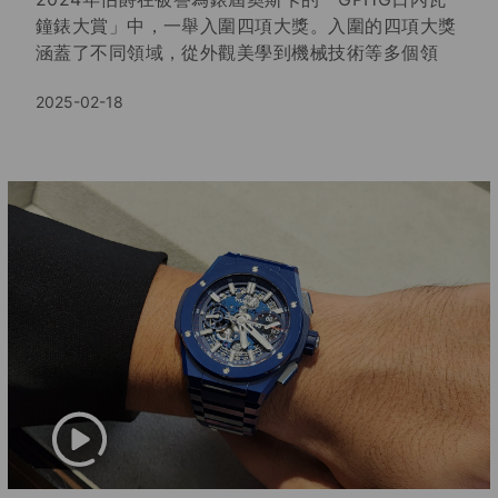
鐘錶大賞」中，一舉入圍四項大獎。入圍的四項大獎
涵蓋了不同領域，從外觀美學到機械技術等多個領
域，彰顯了伯爵在鐘錶領域的卓越成就。最終以
2025-02-18
Piaget Polo 79腕錶拿下經典腕錶獎（Iconic
Watch Prize）。在本期的中美Select中，我們將帶
領錶友們深入探索伯爵Piaget，領略代表頂級工藝與
精密技術的傳世之作。