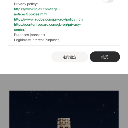
Privacy policy:
https://www.rolex.com/legal-
notices/cookies.html
https://www.adobe.com/privacy/policy.html
https://contentsquare.com/gb-en/privacy-
Rolex
center/
Oyster Perpetual
Purposes (consent)
Legitimate Interest Purposes)
探索
進階設定
接受